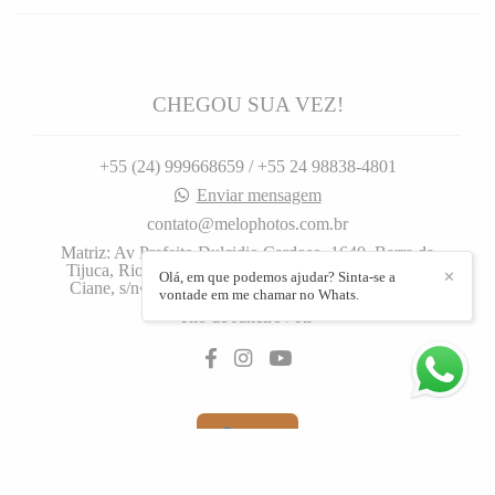
CHEGOU SUA VEZ!
+55 (24) 999668659 / +55 24 98838-4801
Enviar mensagem
contato@melophotos.com.br
Matriz: Av Prefeito Dulcidio Cardoso, 1640. Barra da
Tijuca, Rio de Janeiro, 1640, Filial: Rua José Carlos
Olá, em que podemos ajudar? Sinta-se a
✕
Ciane, s/n•. Centro, Barra Mansa. - Barra da Tijuca
vontade em me chamar no Whats.
Rio de Janeiro / RJ
Contato