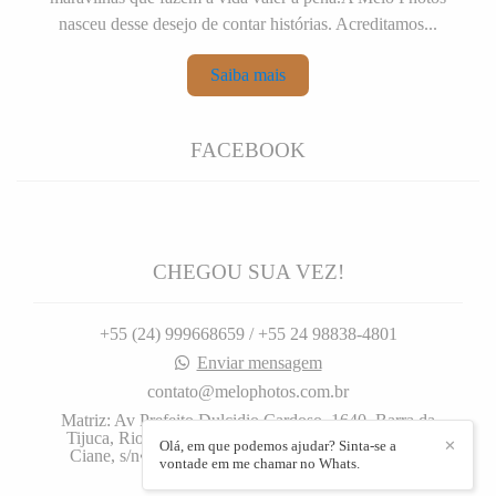
nasceu desse desejo de contar histórias. Acreditamos...
Saiba mais
FACEBOOK
CHEGOU SUA VEZ!
+55 (24) 999668659 / +55 24 98838-4801
Enviar mensagem
contato@melophotos.com.br
Matriz: Av Prefeito Dulcidio Cardoso, 1640. Barra da
Tijuca, Rio de Janeiro, 1640, Filial: Rua José Carlos
Olá, em que podemos ajudar? Sinta-se a
✕
Ciane, s/n•. Centro, Barra Mansa. - Barra da Tijuca
vontade em me chamar no Whats.
Rio de Janeiro / RJ