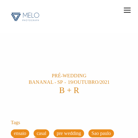
PRÉ-WEDDING
BANANAL - SP
19/OUTUBRO/2021
B + R
Tags
ensaio
casal
pre wedding
Sao paulo