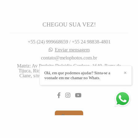
CHEGOU SUA VEZ!
+55 (24) 999668659 / +55 24 98838-4801
Enviar mensagem
contato@melophotos.com.br
Matriz: Av Prefeito Dulcidio Cardoso, 1640. Barra da
Tijuca, Rio de Janeiro, 1640, Filial: Rua José Carlos
Olá, em que podemos ajudar? Sinta-se a
✕
Ciane, s/n•. Centro, Barra Mansa. - Barra da Tijuca
vontade em me chamar no Whats.
Rio de Janeiro / RJ
Contato