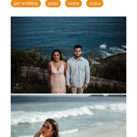
pre wedding
praia
noiva
noivo