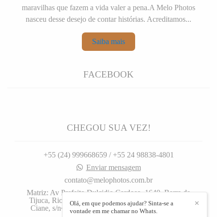
maravilhas que fazem a vida valer a pena.A Melo Photos
nasceu desse desejo de contar histórias. Acreditamos...
Saiba mais
FACEBOOK
CHEGOU SUA VEZ!
+55 (24) 999668659 / +55 24 98838-4801
Enviar mensagem
contato@melophotos.com.br
Matriz: Av Prefeito Dulcidio Cardoso, 1640. Barra da
Tijuca, Rio de Janeiro, 1640, Filial: Rua José Carlos
Olá, em que podemos ajudar? Sinta-se a
✕
Ciane, s/n•. Centro, Barra Mansa. - Barra da Tijuca
vontade em me chamar no Whats.