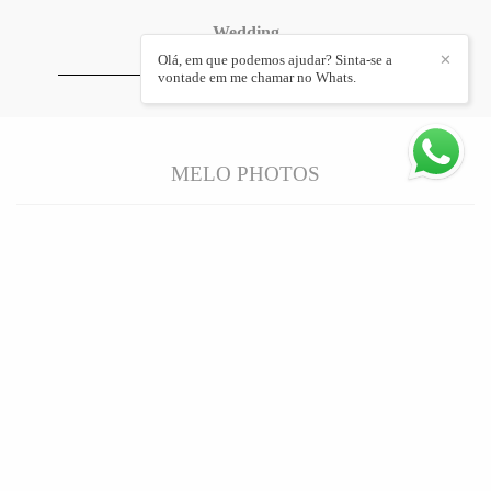
Wedding
Olá, em que podemos ajudar? Sinta-se a
✕
vontade em me chamar no Whats.
MELO PHOTOS
Somos o Yuri e a Ju — muito prazer!Pais de gatas e de uma