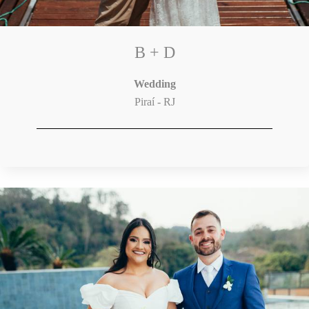
B + D
Wedding
Piraí - RJ