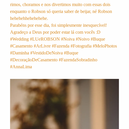
rimos, choramos e nos divertimos muito com essas dois
enquanto o Robson só queria saber de beijar, né Robson
hehehehhehehehehe.
Parabéns por esse dia, foi simplesmente inesquecível!
Agradeço a Deus por poder estar lá com vocês :D
#Wedding #LUeROBSON #Noiva #Noivo #Buque
#Casamento #ArLivre #Fazenda #Fotografia #MeloPhotos
#Daminha #VestidoDeNoiva #Buque
#DecoraçãoDeCasamento #FazendaSobradinho
#AnnaLima