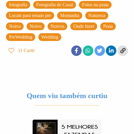
fotografia
Fotografia de Casal
Fotos na praia
Locais para ensaio pre
Montanha
Natureza
Noiva
Noivo
Noivos
Onde fazer
Praia
PreWedding
Wedding
11
Curtir
Quem viu também curtiu