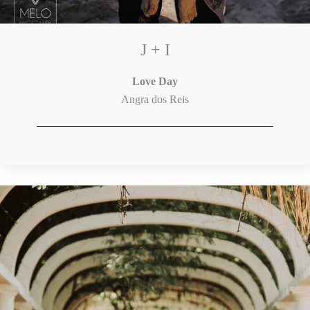
J + I
Love Day
Angra dos Reis